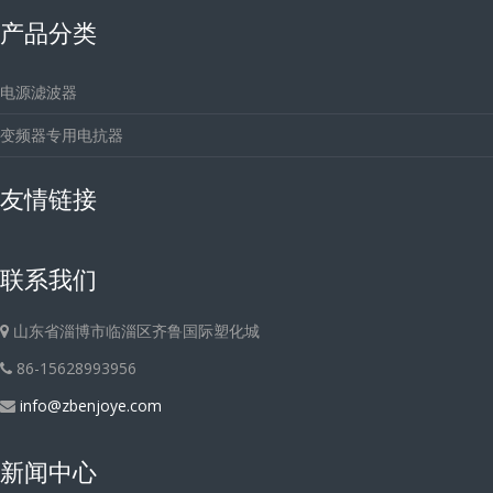
产品分类
电源滤波器
变频器专用电抗器
友情链接
联系我们
山东省淄博市临淄区齐鲁国际塑化城
86-15628993956
info@zbenjoye.com
新闻中心